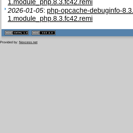
1.module_php.8.3.fc42.remi
2026-01-05
:
php-opcache-debuginfo-8.
1.module_php.8.3.fc42.remi
XHTML
CSS
1.1 valide
2.0 valide
Provided by:
Nexcess.net