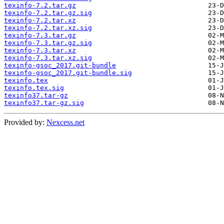
texinfo-7.2.tar.gz
texinfo-7.2.tar.gz.sig
texinfo-7.2.tar.xz
texinfo-7.2.tar.xz.sig
texinfo-7.3.tar.gz
texinfo-7.3.tar.gz.sig
texinfo-7.3.tar.xz
texinfo-7.3.tar.xz.sig
texinfo-gsoc_2017.git-bundle
texinfo-gsoc_2017.git-bundle.sig
texinfo.tex
texinfo.tex.sig
texinfo37.tar-gz
texinfo37.tar-gz.sig
Provided by:
Nexcess.net