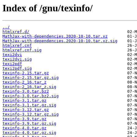
Index of /gnu/texinfo/
../
htmlxref.d/
MathJax-with-dependencies.2020-10-10.tar.xz
MathJax-with-dependencies.2020-10-10.tar.xz.sig
htmlxref.cnf
htmlxref.cnf.sig
texi2dvi
texi2dvi.sig
texi2pdf
texi2pdf.sig
texinfo-2.15.tar.gz
texinfo-2.15.tar.gz.sig
texinfo-2_16.tar_z
texinfo-2_16.tar_z.sig
texinfo-3.0.tar.bz2
texinfo-3.0.tar.bz2.sig
texinfo-3.1.tar.gz
texinfo-3.1.tar.gz.sig
texinfo-3.12.tar.gz
texinfo-3.12.tar.gz.sig
texinfo-3.9.tar.gz
texinfo-3.9.tar.gz.sig
texinfo-4.0.tar.gz
texinfo-4.0.tar.gz.sig